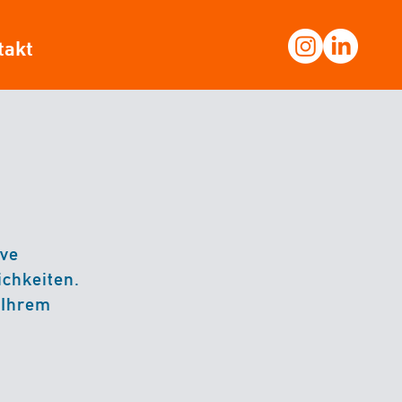
takt
ive
ichkeiten.
 Ihrem