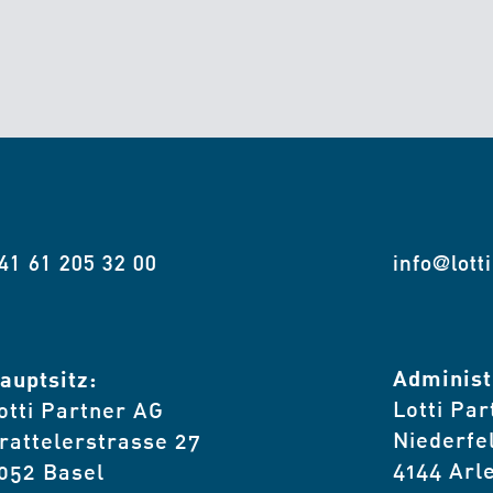
41 61 205 32 00
info@lott
Administ
auptsitz:
Lotti Pa
otti Partner AG
Niederfe
rattelerstrasse 27
4144 Arl
052 Basel