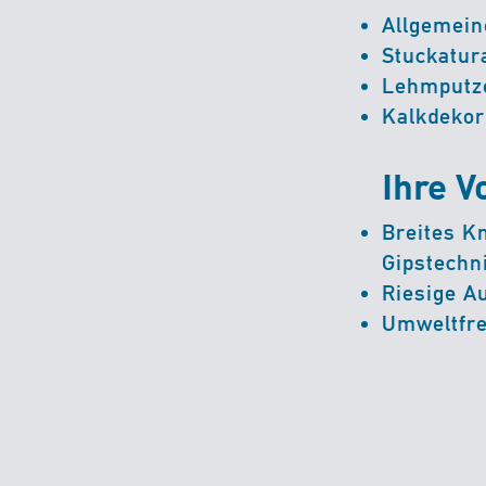
Allgemein
Stuckatur
Lehmputz
Kalkdekor
Ihre V
Breites Kn
Gipstechn
Riesige A
Umweltfre