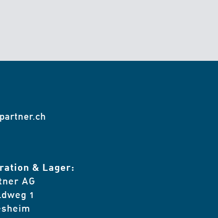
ipartner.ch
ration & Lager:
rtner AG
ldweg 1
esheim​